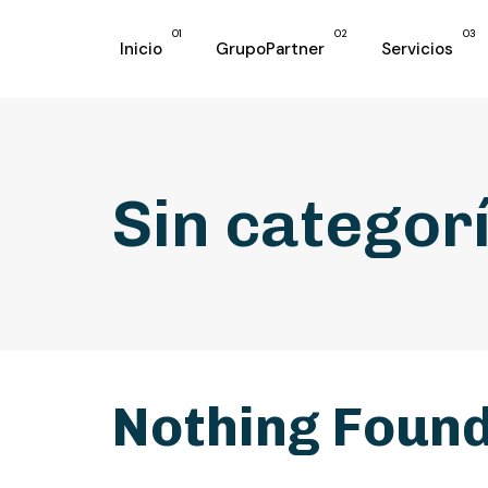
01
02
03
Inicio
GrupoPartner
Servicios
Sin categor
Nothing Foun