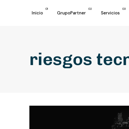
01
02
03
Inicio
GrupoPartner
Servicios
riesgos tec