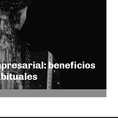
presarial: beneficios
abituales