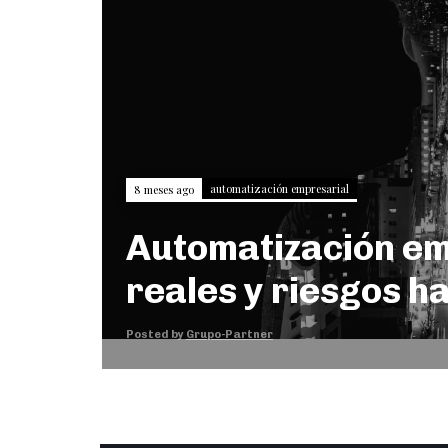
automatización empresarial
8 meses ago
Automatización em
reales y riesgos h
Posted by
Grupo-Partner