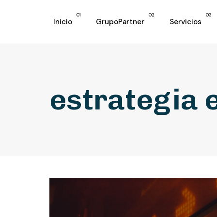
01
02
03
Inicio
GrupoPartner
Servicios
estrategia 